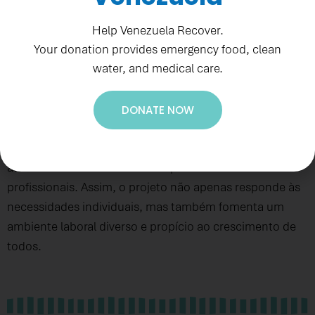
público, pois estimula a igualdade de chances para
migrantes com deficiência. Através da emissão de
Help Venezuela Recover.
Your donation provides emergency food, clean
laudos médicos, abrimos portas para que essas pessoas
water, and medical care.
acessem o mercado de trabalho, oportunizando o
desenvolvimento de suas competências e uma
participação efetiva na comunidade. Essa iniciativa
DONATE NOW
também visa conscientizar os empregadores sobre a
importância de adaptar os locais de trabalho,
atendendo às necessidades específicas desses
profissionais. Assim, o projeto não apenas responde às
necessidades individuais, mas também fomenta um
ambiente laboral diverso e propício ao crescimento de
todos.