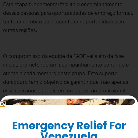
Esta etapa fundamental facilita o encaminhamento
dessas pessoas para oportunidades de emprego formal,
tanto em âmbito local quanto em oportunidades em
outras regiões.
O compromisso da equipe da PADF vai além da fase
inicial, prometendo um acompanhamento contínuo e
atento a cada membro deste grupo. Este suporte
duradouro tem o objetivo de garantir que, não apenas
essas pessoas conquistem uma posição profissional,
mas também que se integrem de forma completa e
bem-sucedida à sociedade.
Emergency Relief For
Venezuela
Esta ação é de fundamental importância para nosso