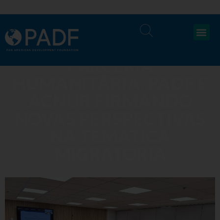
PARCERIA
HUMANITÁRIA: PADF E
ACNUR FIRMANDO
NOVAS PERSPECTIVAS
NA TEMÁTICA
MIGRATÓRIA