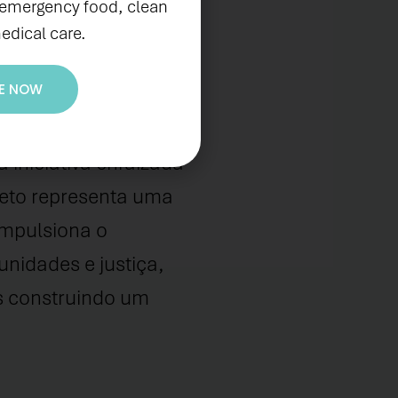
blemática muito
 emergency food, clean
que têm um ativismo e
edical care.
da SODIREITOS.
E NOW
 iniciativa enraizada
jeto representa uma
impulsiona o
nidades e justiça,
s construindo um