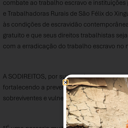
combate ao trabalho escravo e instituiçõe
e Trabalhadoras Rurais de São Félix do Xing
às condições de escravidão contemporânea
gratuito e que seus direitos trabalhistas s
com a erradicação do trabalho escravo no
A SODIREITOS, por sua vez, busca promove
fortalecendo a prevenção ao trabalho anál
sobreviventes e vulneráveis na cadeia produ