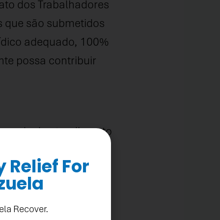
cato dos Trabalhadores
res que são submetidos
rídico adequado, 100%
nte possa contribuir
 e rede de atendimento
 trabalhadores
Relief For
zuela
ela Recover.