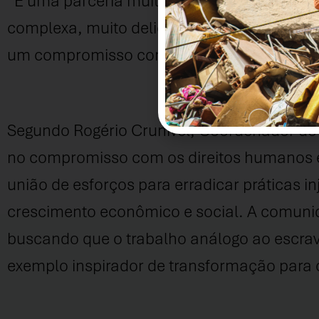
“É uma parceria muito importante porque 
complexa, muito delicada e ao mesmo tempo
um compromisso com a transformação socia
Segundo Rogério Crunivel, Coordenador do Pr
no compromisso com os direitos humanos e
união de esforços para erradicar práticas i
crescimento econômico e social. A comunid
buscando que o trabalho análogo ao escrav
exemplo inspirador de transformação para ou