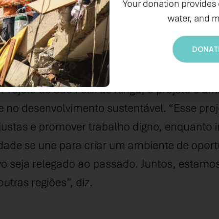
visa justamente o enfrentamento de uma pro
Your donation provides
 traz a contribuição de duas organizações 
water, and m
l”, afirma Angélica Gonçalves, tesoureira 
DONAT
ojeto de São Félix do Xingu, o projeto é uma
 no desenvolvimento sustentável. “Esse pro
njustas e promover trabalho digno, enquanto 
ade se une para criar um ambiente de oportu
o seja relegado ao passado. Juntos, estamo
tras regiões”, diz.