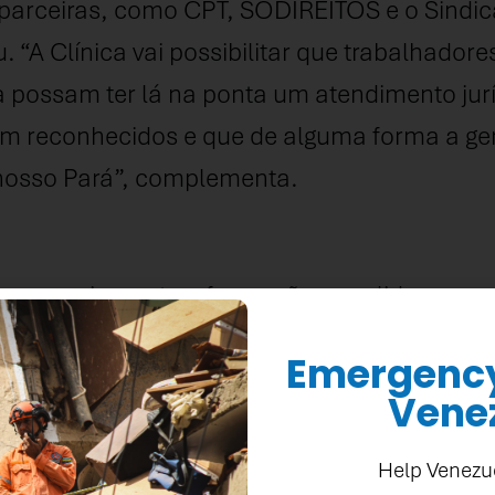
s parceiras, como CPT, SODIREITOS e o Sindi
u. “A Clínica vai possibilitar que trabalhado
 possam ter lá na ponta um atendimento ju
ejam reconhecidos e que de alguma forma a ge
 nosso Pará”, complementa.
r o engajamento e formação para lideranças
ogo ao de escravo, bem como a proteção aos
Emergency 
tiva da pecuária no estado do Pará.
Vene
Help Venezu