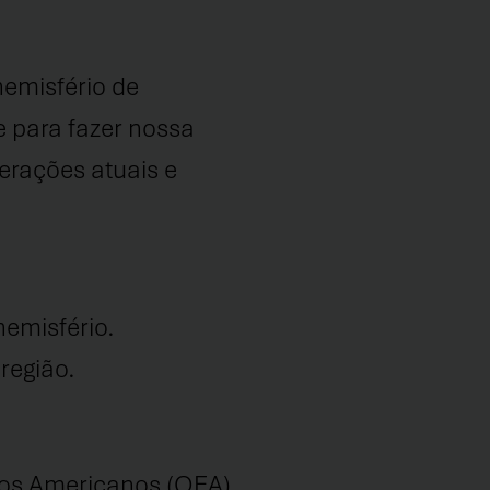
emisfério de
 para fazer nossa
gerações atuais e
hemisfério.
região.
dos Americanos (OEA)