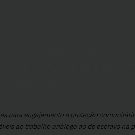
Who We Are
What We Do
Where We Work
Donate
BELECE PARCERIA
 DA SOCIEDADE C
PARÁ
ões para engajamento e proteção comunitária
áveis ao trabalho análogo ao de escravo na 