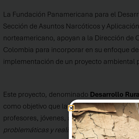
La
Fundación Panamericana para el Desarr
Sección de Asuntos Narcóticos y Aplicación
nortea
merican
o
,
apoya
n
a la Dirección de
Colombia
para
incorporar
en su enfoque de
implementación de un pro
yecto
ambiental
Este proyecto,
denominad
o
Desarrollo Rur
como
objetivo
que las comunidades, especi
profesores, jóvenes, adolescentes, niños y
problemáticas y realizar acciones
para cuid