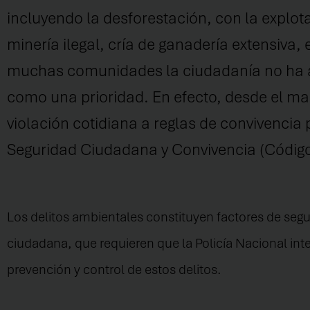
incluyendo
la
d
esforestación,
con
la explota
minería ilegal,
cría de ganadería
extensiva, 
muchas comunidades la ciudadanía no ha a
como una prioridad. En efecto, desde e
l ma
violación cotidiana a reglas de convivencia
Seguridad Ciudadana y Convivencia (Código 
Los delitos ambientales constituyen
factores
de s
egu
ciudadana
,
que requieren
que la Policía Nacional int
prevención y control
de
estos
delito
s
.