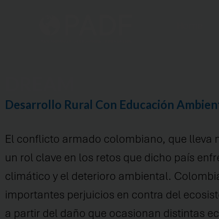
Home
DREAM
Desarrollo Rural Con Educación Ambien
El
c
onflicto
a
rmado
c
olombiano
,
que lleva
un rol
clave en
los retos que dicho país enfr
climático
y el deterioro ambiental. C
olombi
importantes perjuicios en contra
del ecosis
a partir del daño que ocasionan distintas e