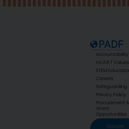
Accountability
H.E.A.R.T Values
STEM Educatio
Careers
Safeguarding
Privacy Policy
Procurement 
Grant
Opportunities
Donate