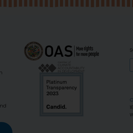
S
n
C
And
1
W