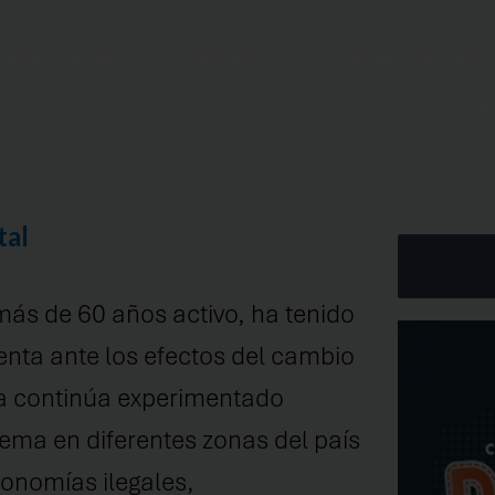
Who We Are
What We Do
Where We Work
Donate
tal
más
de 60 años activo,
ha tenido
enta ante los efectos del
cambio
a
continúa experimentado
tema
en diferentes zonas
del país
conomías ilegales,