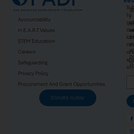
Re
Su
1
to
F
Accountability
ge
St
ou
H.E.A.R.T Values
N
lat
2.
STEM Education
pi
ne
W
Careers
an
D
spe
Safeguarding
2
off
Privacy Policy
Procurement And Grant Opportunities
Donate today