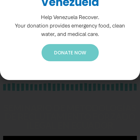
Venezuela
Seguras” de PADF busca ampliar la información sobre el
reclutamiento forzado en Ecuador para diseñar políticas
Help Venezuela Recover.
de prevención y manejo de jóvenes en riesgo. Es
Your donation provides emergency food, clean
water, and medical care.
esencial incluir alertas tempranas y enfocarse en la
judicialización de los reclutadores. Ecuador debe
enfrentar este delito para proteger a su juventud y
DONATE NOW
asegurar un futuro mejor para el país y la región.
SEMINARIO DE METODOLOGÍAS
DE RECLUTAMIENTO FORZADO
ILEGAL EN ECUADOR