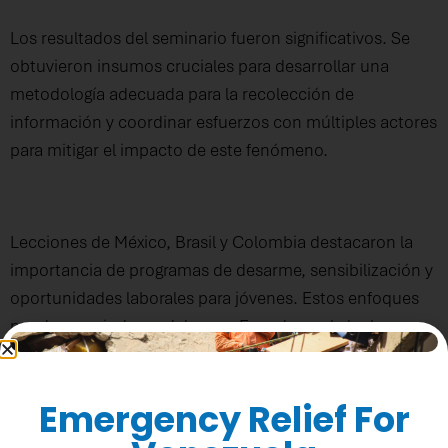
Los resultados del seminario fueron significativos. Se
obtuvieron insumos cruciales para desarrollar una
metodología adecuada para la recolección de
información y coordinar esfuerzos con múltiples actores
para mitigar el impacto de este fenómeno.
Lecciones de México, Brasil y Colombia destacaron la
importancia de programas de desarme, sensibilización y
oportunidades laborales para jóvenes. Estos enfoques
pueden servir de modelo para Ecuador en la lucha
contra el reclutamiento forzado.
Emergency Relief For
El estudio que realizará el programa “Comunidades