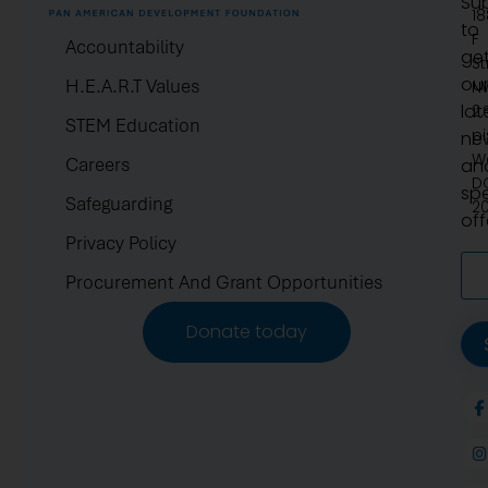
Su
1
to
F
Accountability
ge
St
ou
H.E.A.R.T Values
N
lat
2.
STEM Education
pi
ne
W
Careers
an
D
spe
Safeguarding
2
off
Privacy Policy
Procurement And Grant Opportunities
Donate today