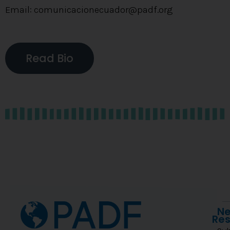
Email: comunicacionecuador@padf.org
Read Bio
Ne
Re