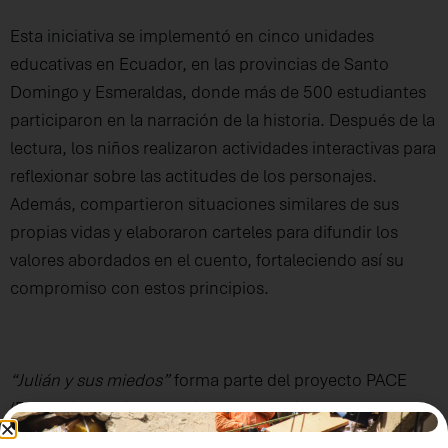
Esta iniciativa se implementó en cinco unidades
educativas en Ecuador, en las provincias de Santo
Domingo y Esmeraldas, donde más de 500 estudiantes
participaron en la narración de la historia. Después de la
lectura, los niños realizaron actividades interactivas para
reflexionar sobre las actitudes de los personajes.
Además, compartieron situaciones similares de sus
propias vidas y elaboraron carteles para difundir los
valores abordados en el cuento, fortaleciendo así su
compromiso con estos principios.
“Julián y sus miedos”
forma parte del proyecto PACE
(Promoting Anti-Corruption Efforts), ejecutado en
Ecuador con el apoyo de USAID. Este proyecto tiene