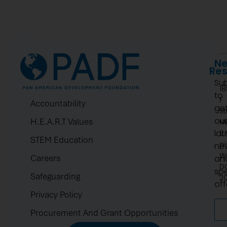
Ne
Re
Su
1
to
F
Accountability
ge
St
ou
H.E.A.R.T Values
N
lat
2.
STEM Education
pi
ne
W
Careers
an
D
spe
Safeguarding
2
off
Privacy Policy
Procurement And Grant Opportunities