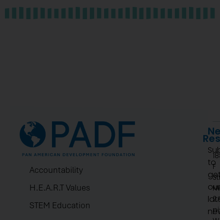
Ne
Re
Su
1
to
F
Accountability
ge
St
ou
H.E.A.R.T Values
N
lat
2.
STEM Education
pi
ne