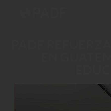
Home
PADF REFUERZA
EN GUATEM
EDUC