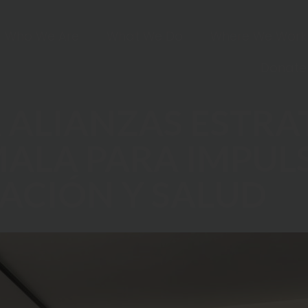
Who We Are
What We Do
Where We Work
Donate
 ALIANZAS ESTRA
ALA PARA IMPUL
ACIÓN Y SALUD