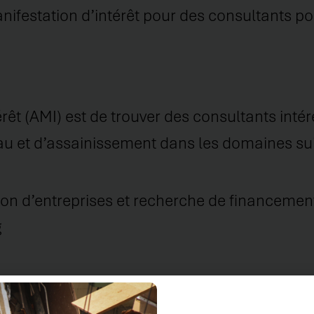
ifestation d’intérêt pour des consultants p
térêt (AMI) est de trouver des consultants in
eau et d’assainissement dans les domaines sui
ion d’entreprises et recherche de financement
g
a clientèle