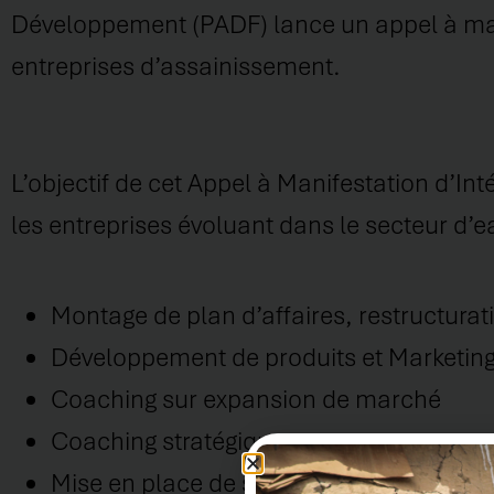
Développement (PADF) lance un appel à man
entreprises d’assainissement.
L’objectif de cet Appel à Manifestation d’In
les entreprises évoluant dans le secteur d’
Montage de plan d’affaires, restructurat
Développement de produits et Marketin
Coaching sur expansion de marché
Coaching stratégique
Mise en place de système de services à l