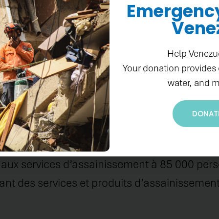
Emergency 
Vene
e travail
Help Venezu
Your donation provides
water, and m
DONAT
ord, le Grand Sud et une partie du départeme
ès aux services d’assainissement à 85 000 per
rant des services et produits d’assainissement