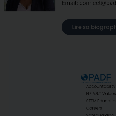
Email: connect@pad
Lire sa biograp
Accountability
H.E.A.R.T Values
STEM Educatio
Careers
Safeguarding