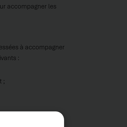
our accompagner les
téressées à accompagner
vants :
 ;