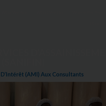
Who We Are
What We Do
Where We Work
Donate
VICES D'ASSAINISSEM
 (SANIFIN)
 D’Intérêt (AMI) Aux Consultants