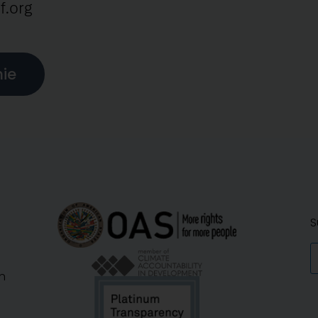
f.org
hie
S
n