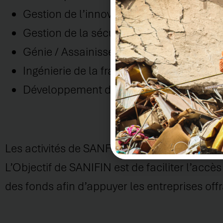
Gestion de l’innovation
Gestion de la sécurité et des conditions d
Génie / Assainissement
Ingénierie de la franchise
Développement de produits mixtes
Les activités de SANFIN couvrent le grand N
L’Objectif de SANIFIN est de faciliter l’acc
des fonds afin d’appuyer les entreprises off