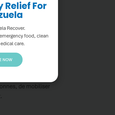
Relief For
zuela
ela Recover.
 emergency food, clean
edical care.
E NOW
nt de l’Ouest.
sonnes, de mobiliser
.