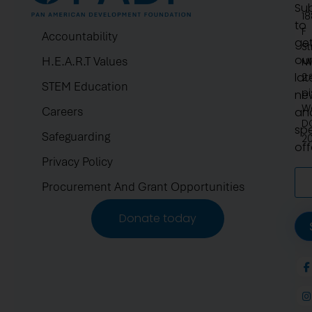
Su
1
to
F
Accountability
ge
St
ou
H.E.A.R.T Values
N
lat
2.
STEM Education
pi
ne
W
Careers
an
D
spe
Safeguarding
2
off
Privacy Policy
Procurement And Grant Opportunities
Donate today