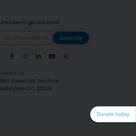
ubscribe to get our latest
Subscribe
ontact Us
889 F Street, NW, 2nd Floor
ashington D.C. 20006
Donate today