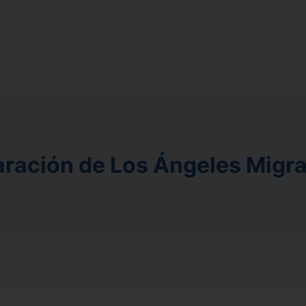
Who We Are
What We Do
Where We Work
Donate
ración de Los Ángeles Migra