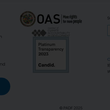
S
n
C
And
1
W
© PADF 2025