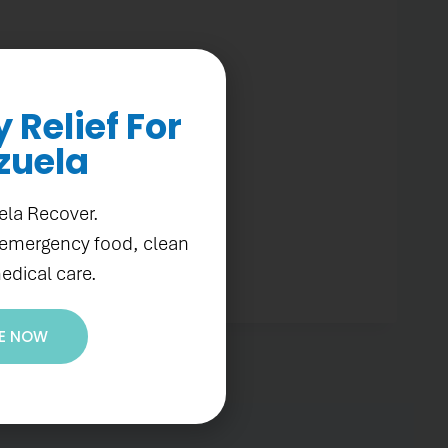
COMO
ECLARACIÓN
Relief For
CIÓN Y
zuela
ela Recover.
 emergency food, clean
edical care.
E NOW