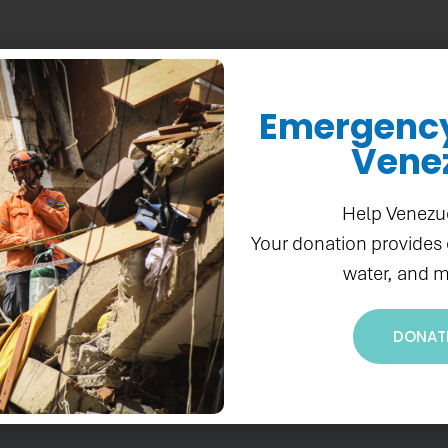
SELECCIONADAS 
TÉCNICA DE LA D
Emergency 
LES SOBRE MIGRA
Vene
Help Venezu
Your donation provides
water, and m
DONAT