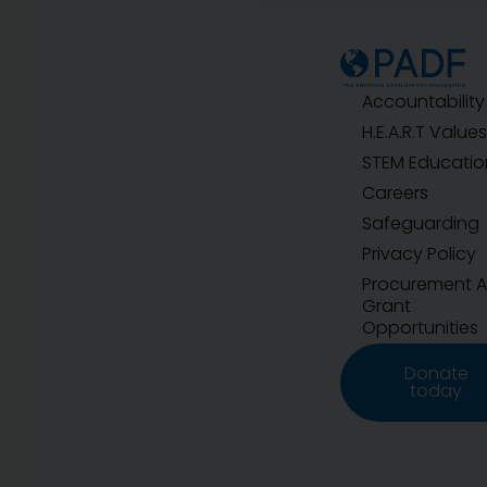
Accountability
H.E.A.R.T Values
STEM Educatio
Careers
Safeguarding
Privacy Policy
Procurement 
Grant
Opportunities
Donate
today