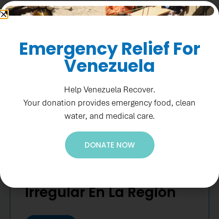
Emergency Relief For
Venezuela
Help Venezuela Recover.
Your donation provides emergency food, clean
water, and medical care.
IN THE NEWS
EEUU Invertirá Más De
DONATE NOW
$685 Millones Para
Impedir La Migración
Irregular En La Región