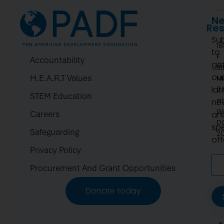
Ne
Re
Su
1
to
F
Accountability
ge
St
ou
H.E.A.R.T Values
N
lat
2.
STEM Education
pi
ne
W
Careers
an
D
spe
Safeguarding
2
off
Privacy Policy
Procurement And Grant Opportunities
Donate today