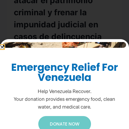
atacar el patrimonio
criminal y frenar la
impunidad judicial en
casos de delincuencia
organizada
By
prubiano
June 3, 2026
Emergency Relief For
Venezuela
READ MORE
Help Venezuela Recover.
Your donation provides emergency food, clean
UNCATEGORIZED
water, and medical care.
Proyecto MinIgualdad
DONATE NOW