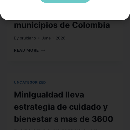
atenderá a 3.600 adultos
mayores en 40
municipios de Colombia
By
prubiano
June 1, 2026
READ MORE
UNCATEGORIZED
MinIgualdad lleva
estrategia de cuidado y
bienestar a mas de 3600