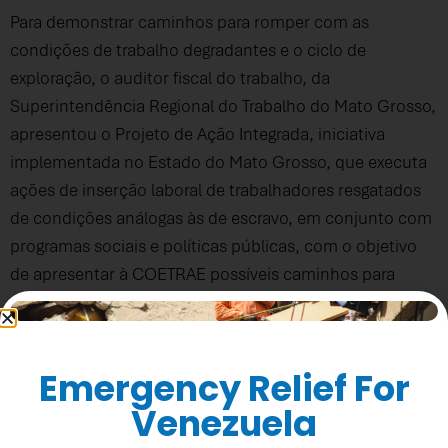
Para demonstrar caminhos para romper com as
condições de trabalho degradantes e o ciclo de
exploração, o auditor fiscal do trabalho, da
Superintendência Regional do Trabalho do Mato Grosso,
apresentou o Projeto de Ação Integrada, iniciativa
implementada no Estado do Mato Grosso, que executa
ações de inserção laboral de trabalhadores resgatados
de condições análogas às de escravo, em conjunto com
programas sociais e políticas públicas, com o objetivo
de apresentar à COETRAE possíveis caminhos para
execução de um projeto similar no Estado do Pará,
através do apoio da PADF e instituições de justiça.
Emergency Relief For
Venezuela
No terceiro dia, foi realizada uma discussão do ponto de
vista da dimensão racial, étnica e de gênero no contexto