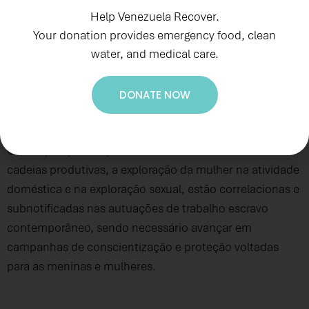
do trabalho análogo ao de escravo. Em relação à
Help Venezuela Recover.
atividade do garimpo, as pesquisas apresentadas
Your donation provides emergency food, clean
water, and medical care.
abordaram sobre as populações indígenas, que são
atingidas pela atividade exploratória e são aliciados para
trabalhar no garimpo.
DONATE NOW
Outras pesquisas apontaram como em ambas as
cadeias produtivas, a exploração da mulher na atividade
doméstica e na exploração sexual, estão correlacionas e
subnotificadas nas autuações de trabalho escravo
contemporâneo, sendo necessário avançar em
campanhas de conscientização e proteção voltadas
para as meninas e mulheres.