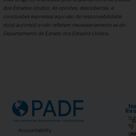
dos Estados Unidos. As opinões, descobertas, e
conclusões expressas aqui são de responsabilidade
do(s) autore(s) e não refletem necessariamente as do
Departamento de Estado dos Estados Unidos.
Ne
Re
Su
1
to
F
Accountability
ge
St