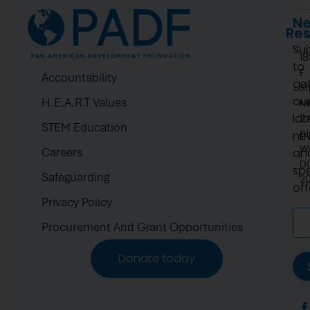
Ne
Re
Su
1
to
F
Accountability
ge
St
ou
H.E.A.R.T Values
N
lat
2.
STEM Education
pi
ne
W
Careers
an
D
spe
Safeguarding
2
off
Privacy Policy
Procurement And Grant Opportunities
Donate today