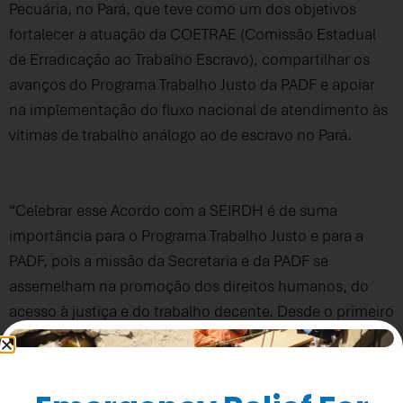
Pecuária, no Pará, que teve como um dos objetivos
fortalecer a atuação da COETRAE (Comissão Estadual
de Erradicação ao Trabalho Escravo), compartilhar os
avanços do Programa Trabalho Justo da PADF e apoiar
na implementação do fluxo nacional de atendimento às
vítimas de trabalho análogo ao de escravo no Pará.
“Celebrar esse Acordo com a SEIRDH é de suma
importância para o Programa Trabalho Justo e para a
PADF, pois a missão da Secretaria e da PADF se
assemelham na promoção dos direitos humanos, do
acesso à justiça e do trabalho decente. Desde o primeiro
momento, encontramos muita sinergia com a Secretaria
para fortalecer as capacidades do estado do Pará em
responder as graves violações contra a dignidade dos