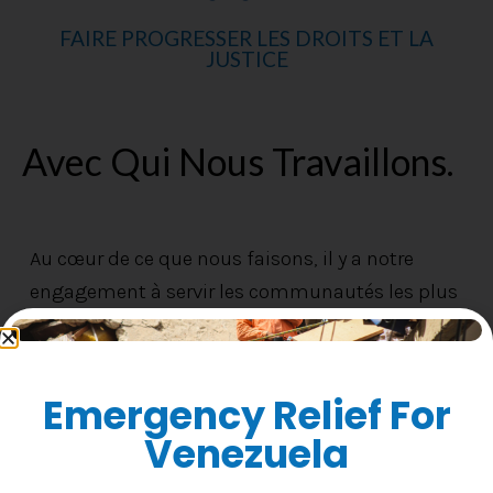
FAIRE PROGRESSER LES DROITS ET LA
JUSTICE
Avec Qui Nous Travaillons.
Au cœur de ce que nous faisons, il y a notre
engagement à servir les communautés les plus
vulnérables. Notre mission est motivée par notre
ferme conviction de créer un hémisphère
d’opportunités, pour tous.
Emergency Relief For
Venezuela