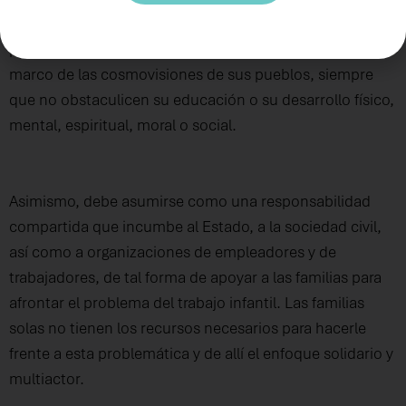
parte de su proceso de socialización para asegurar la
permanencia de sus valores, cultura e identidad, en el
marco de las cosmovisiones de sus pueblos, siempre
que no obstaculicen su educación o su desarrollo físico,
mental, espiritual, moral o social.
Asimismo, debe asumirse como una responsabilidad
compartida que incumbe al Estado, a la sociedad civil,
así como a organizaciones de empleadores y de
trabajadores, de tal forma de apoyar a las familias para
afrontar el problema del trabajo infantil. Las familias
solas no tienen los recursos necesarios para hacerle
frente a esta problemática y de allí el enfoque solidario y
multiactor.