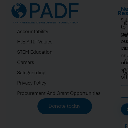
Ne
Re
Su
1
to
F
Accountability
ge
St
ou
H.E.A.R.T Values
N
lat
2.
STEM Education
pi
ne
W
Careers
an
D
spe
Safeguarding
2
off
Privacy Policy
Procurement And Grant Opportunities
Donate today